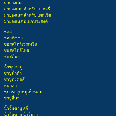
มายองเนส
มายองเนส สำหรับ เบเกอรี่
มายองเนส สำหรับ แซนวิช
มายองเนส อเนกประสงค์
ซอส
ซอสพิซซ่า
ซอสสไตล์เวสเทริน
ซอสสไตล์ไทย
ซอสอื่นๆ
น้ำซุปชาบู
ชาบูน้ำดำ
ชาบูทงคตสึ
หม่าล่า
ซุปกระดูกหมูเห็ดหอม
ชาบูอื่นๆ
น้ำจิ้มชาบู สุกี้
น้ำจิ้มชาบู น้ำจิ้มงา