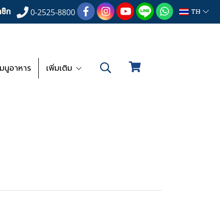
ชิก
TH
0-2525-8800
เมนูอาหาร
เพิ่มเติม