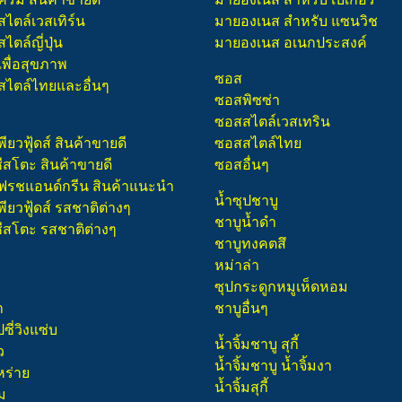
สไตล์เวสเทิร์น
มายองเนส สำหรับ แซนวิช
ไตล์ญี่ปุ่น
มายองเนส อเนกประสงค์
เพื่อสุขภาพ
ซอส
สไตล์ไทยและอื่นๆ
ซอสพิซซ่า
ซอสสไตล์เวสเทริน
พียวฟู้ดส์ สินค้าขายดี
ซอสสไตล์ไทย
ชีสโตะ สินค้าขายดี
ซอสอื่นๆ
 เฟรชแอนด์กรีน สินค้าแนะนำ
น้ำซุปชาบู
พียวฟู้ดส์ รสชาติต่างๆ
ชาบูน้ำดำ
ชีสโตะ รสชาติต่างๆ
ชาบูทงคตสึ
หม่าล่า
ซุปกระดูกหมูเห็ดหอม
า
ชาบูอื่นๆ
ี่วิงแซ่บ
น้ำจิ้มชาบู สุกี้
ว
น้ำจิ้มชาบู น้ำจิ้มงา
หร่าย
น้ำจิ้มสุกี้
ม