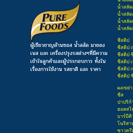
น้ำสลัด
น้ำสลัดส
น้ำสลัด
น้ำสลัด
ชีสดิป
ผู้เชียวชาญด้านซอส น้ำสลัด มายอง
ชีสดิป เ
เนส และ เครื่องปรุงรสต่างๆ
ที่มีความ
ชีสดิป 
เข้าใจลูกค้าและผู้ประกอบการ ทั้งใน
ชีสดิป
เรื่องการใช้งาน รสชาติ และ ราคา
ชีสดิป เ
ชีสดิป 
ผงเขย่า
ชีส
ปาปริก้
ฮอตสไปซ
บาร์บีคิ
โนริสา
ซาวครี