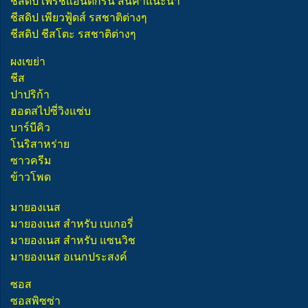
ชีสดิป เฟรชแอนด์กรีน สินค้าแนะนำ
ชีสดิป เพียวฟู้ดส์ รสชาติต่างๆ
ชีสดิป ชีสโตะ รสชาติต่างๆ
ผงเขย่า
ชีส
ปาปริก้า
ฮอตสไปซี่วิงแซ่บ
บาร์บีคิว
โนริสาหร่าย
ซาวครีม
ข้าวโพด
มายองเนส
มายองเนส สำหรับ เบเกอรี่
มายองเนส สำหรับ แซนวิช
มายองเนส อเนกประสงค์
ซอส
ซอสพิซซ่า