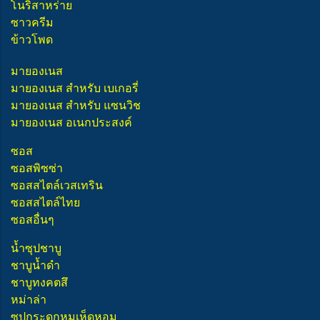
โนริสาหร่าย
ซาวครีม
ข้าวโพด
มายองเนส
มายองเนส สำหรับ เบเกอรี่
มายองเนส สำหรับ แซนวิช
มายองเนส อเนกประสงค์
ซอส
ซอสพิซซ่า
ซอสสไตล์เวสเทริน
ซอสสไตล์ไทย
ซอสอื่นๆ
น้ำซุปชาบู
ชาบูน้ำดำ
ชาบูทงคตสึ
หม่าล่า
ซุปกระดูกหมูเห็ดหอม