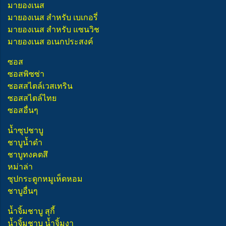
มายองเนส
มายองเนส สำหรับ เบเกอรี่
มายองเนส สำหรับ แซนวิช
มายองเนส อเนกประสงค์
ซอส
ซอสพิซซ่า
ซอสสไตล์เวสเทริน
ซอสสไตล์ไทย
ซอสอื่นๆ
น้ำซุปชาบู
ชาบูน้ำดำ
ชาบูทงคตสึ
หม่าล่า
ซุปกระดูกหมูเห็ดหอม
ชาบูอื่นๆ
น้ำจิ้มชาบู สุกี้
น้ำจิ้มชาบู น้ำจิ้มงา