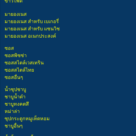
ข้าวโพด
มายองเนส
มายองเนส สำหรับ เบเกอรี่
มายองเนส สำหรับ แซนวิช
มายองเนส อเนกประสงค์
ซอส
ซอสพิซซ่า
ซอสสไตล์เวสเทริน
ซอสสไตล์ไทย
ซอสอื่นๆ
น้ำซุปชาบู
ชาบูน้ำดำ
ชาบูทงคตสึ
หม่าล่า
ซุปกระดูกหมูเห็ดหอม
ชาบูอื่นๆ