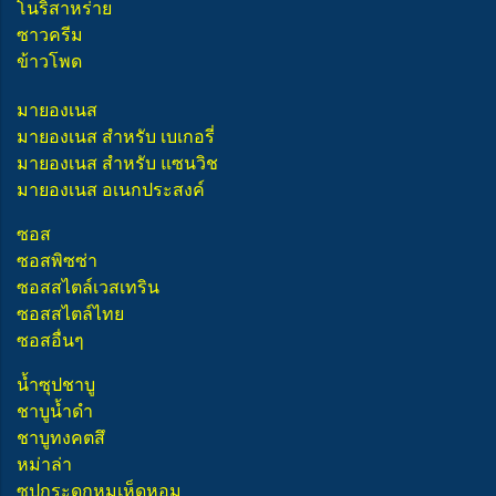
โนริสาหร่าย
ซาวครีม
ข้าวโพด
มายองเนส
มายองเนส สำหรับ เบเกอรี่
มายองเนส สำหรับ แซนวิช
มายองเนส อเนกประสงค์
ซอส
ซอสพิซซ่า
ซอสสไตล์เวสเทริน
ซอสสไตล์ไทย
ซอสอื่นๆ
น้ำซุปชาบู
ชาบูน้ำดำ
ชาบูทงคตสึ
หม่าล่า
ซุปกระดูกหมูเห็ดหอม