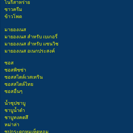
โนริสาหร่าย
ซาวครีม
ข้าวโพด
มายองเนส
มายองเนส สำหรับ เบเกอรี่
มายองเนส สำหรับ แซนวิช
มายองเนส อเนกประสงค์
ซอส
ซอสพิซซ่า
ซอสสไตล์เวสเทริน
ซอสสไตล์ไทย
ซอสอื่นๆ
น้ำซุปชาบู
ชาบูน้ำดำ
ชาบูทงคตสึ
หม่าล่า
ซุปกระดูกหมูเห็ดหอม