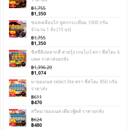
฿1,755
฿1,350
ซอสเคลือบไก่ สูตรกระเทียม 1000 กรัม
จำนวน 1 ลัง (10 ถุง)
฿1,755
฿1,350
ชีสซี่ดิปหลากสี สายรุ้ง เรนโบว์ ตรา ชีสโตะ 6
แพค ราคาส่งยกลัง
฿1,396.20
฿1,074
มายองเนส select lite ตรา ชีสโตะ 850 กรัม
ราคาส่ง
฿611
฿470
สวีทมายองเนส เพียวฟู้ดส์ ราคายกลัง
฿624
฿480