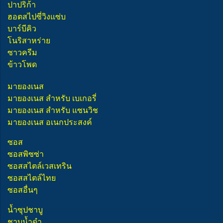
ปาปริก้า
ฮอตสไปซี่วิงแซ่บ
บาร์บีคิว
โนริสาหร่าย
ซาวครีม
ข้าวโพด
มายองเนส
มายองเนส สำหรับ เบเกอรี่
มายองเนส สำหรับ แซนวิช
มายองเนส อเนกประสงค์
ซอส
ซอสพิซซ่า
ซอสสไตล์เวสเทริน
ซอสสไตล์ไทย
ซอสอื่นๆ
น้ำซุปชาบู
ชาบูน้ำดำ