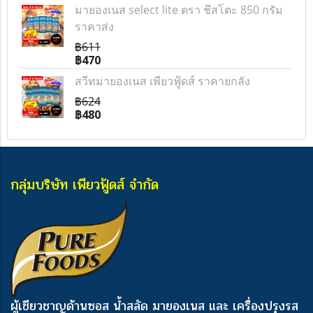
มายองเนส select lite ตรา ชีสโตะ 850 กรัม
ราคาส่ง
฿611
฿470
สวีทมายองเนส เพียวฟู้ดส์ ราคายกลัง
฿624
฿480
กลุ่มบริษัท เพียวฟู้ดส์ จำกัด
ผู้เชียวชาญด้านซอส น้ำสลัด มายองเนส และ เครื่องปรุงรส