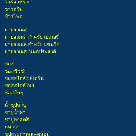
โนริสาหร่าย
ซาวครีม
ข้าวโพด
มายองเนส
มายองเนส สำหรับ เบเกอรี่
มายองเนส สำหรับ แซนวิช
มายองเนส อเนกประสงค์
ซอส
ซอสพิซซ่า
ซอสสไตล์เวสเทริน
ซอสสไตล์ไทย
ซอสอื่นๆ
น้ำซุปชาบู
ชาบูน้ำดำ
ชาบูทงคตสึ
หม่าล่า
ซุปกระดูกหมูเห็ดหอม