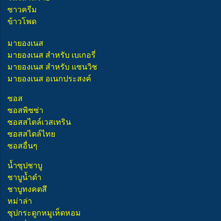
ซาวครีม
ข้าวโพด
มายองเนส
มายองเนส สำหรับ เบเกอรี่
มายองเนส สำหรับ แซนวิช
มายองเนส อเนกประสงค์
ซอส
ซอสพิซซ่า
ซอสสไตล์เวสเทริน
ซอสสไตล์ไทย
ซอสอื่นๆ
น้ำซุปชาบู
ชาบูน้ำดำ
ชาบูทงคตสึ
หม่าล่า
ซุปกระดูกหมูเห็ดหอม